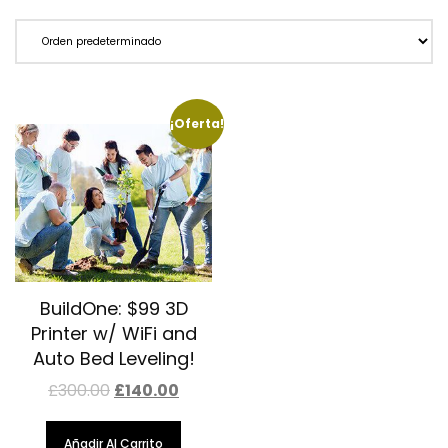
¡Oferta!
BuildOne: $99 3D
Printer w/ WiFi and
Auto Bed Leveling!
El
El
£
300.00
£
140.00
precio
precio
original
actual
era:
es:
Añadir Al Carrito