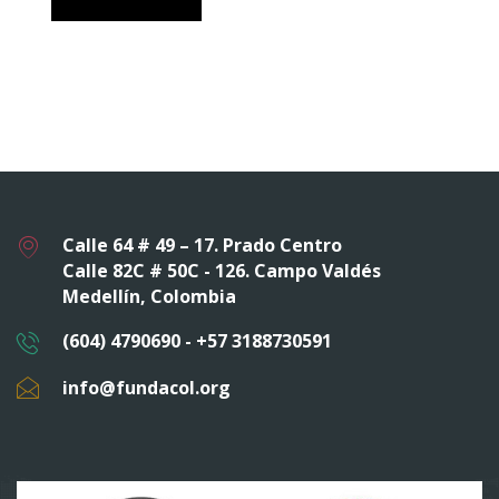
£300.00.
£140.00.
Calle 64 # 49 – 17. Prado Centro
Calle 82C # 50C - 126. Campo Valdés
Medellín, Colombia
(604) 4790690 - +57 3188730591
info@fundacol.org